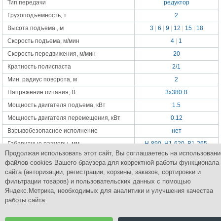
Тип передачи
редуктор
Грузоподъемность, т
2
Высота подъема , м
3
|
6
|
9
|
12
|
15
|
18
Скорость подъема, м/мин
4
|
1
Скорость передвижения, м/мин
20
Кратность полиспаста
2/1
Мин. радиус поворота, м
2
Напряжение питания, В
3x380 В
Мощность двигателя подъема, кВт
1.5
Мощность двигателя перемещения, кВт
0.12
Взрывобезопасное исполнение
нет
Габаритные размеры, мм
Н-890, Н1-620, В1-265,
В2-360, L1-270, L2-250,
Продолжая использовать этот сайт, Вы соглашаетесь на использовани
Е-240, D-90, К-150
файлов cookies Вашего браузера для корректной работы функционала
Масса, кг
147
сайта (авторизации, регистрации, корзины, заказов, сортировки и
фильтрации товаров) и пользовательских данных с помощью
Яндекс.Метрика, необходимых для аналитики и улучшения качества
работы сайта.
Группа Компаний
ПромСнабКомплект
Комплексное снабжение промышленным оборудованием