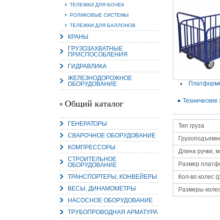
ТЕЛЕЖКИ ДЛЯ БОЧЕК
РОЛИКОВЫЕ СИСТЕМЫ
ТЕЛЕЖКИ ДЛЯ БАЛЛОНОВ
КРАНЫ
15.
ГРУЗОЗАХВАТНЫЕ
ПРИСПОСОБЛЕНИЯ
Руч
Пос
ГИДРАВЛИКА
Нас
мас
ЖЕЛЕЗНОДОРОЖНОЕ
пра
Платформе
ОБОРУДОВАНИЕ
Технические 
Общий каталог
ГЕНЕРАТОРЫ
Тип груза
СВАРОЧНОЕ ОБОРУДОВАНИЕ
Грузоподъемно
КОМПРЕССОРЫ
Длина ручки, 
СТРОИТЕЛЬНОЕ
Размер платф
ОБОРУДОВАНИЕ
2
ТРАНСПОРТЕРЫ, КОНВЕЙЕРЫ
Кол-во колес (
О
ВЕСЫ, ДИНАМОМЕТРЫ
С
Размеры колес
НАСОСНОЕ ОБОРУДОВАНИЕ
ТРУБОПРОВОДНАЯ АРМАТУРА