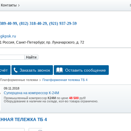
Контакты
 389-40-99, (812) 318-40-29, (921) 937-29-59
gkpsk.ru
 Россия, Санкт-Петербург, пр. Луначарского, д. 72
Найти
счёт
Заказать звонок
Оставить сообщение
Платформенные тележки
Платформенная тележка ТБ 4
09.11.2018
Суперцена на компрессор К-24М
Промышленный компрессор
К24М
по цене
48 500
руб!
Оборудование в наличии на складе, кол-во товара ограничено.
15.10.2018
Скидка на гидравлическую тележку
ННАЯ ТЕЛЕЖКА ТБ 4
Уникальная возможность приобрести (в наличии на складе) тележку гидравлическую
2,5т по спец цене.