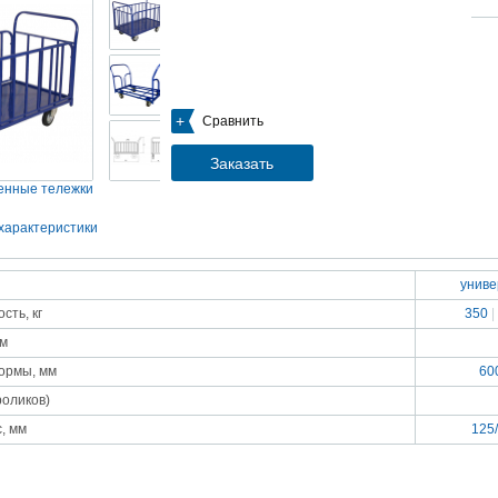
05.09.2018
Новое поступление на склад насосов
Насосы Calpeda в НАЛИЧИИ
https://www.1nasos.ru/vodosnabzhenie-otoplenie/calpeda-mxh-203e
01.2018
Сравнить
ные насосы НБУ без торговой наценки!
тупление насосов НБУ 700-02 на склад в Спб. Купите сегодня по цене производителя!
ос бочковой универсальный НБУ 700-02 предназначен для перекачивания пищевых р
Заказать
ел из бочек и других емкостей и соответствует государственным санитарно-эпидемео
вилам и нормам.
нные тележки
15.01.2018
Распродажа подъемного оборудования BRANO и насосов ИРТЫШ
характеристики
Оборудование в наличии на складе!!! Цены фиксированы!
унив
03.03.2017
Акция на Пневмонагнетатель ТОПОЛЬ 300 ТРАНСМИКС и Растворосмес
сть, кг
350
|
СКАУТ MINI
Цены на
Пневмонагнетатель Тополь 300 ТРАНСМИКС
и
Растворосмеситель СКА
мм
снижены!
Товар имеется в наличии на складе.
ормы, мм
60
8.02.2017
Наклонный подъемник Minor Escalera по цене 2014 года
роликов)
борудование в наличии на складе.
тоимость 260 000 руб!
, мм
125