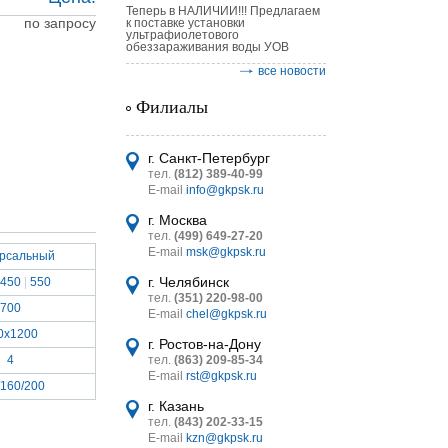
Теперь в НАЛИЧИИ!!! Предлагаем
по запросу
к поставке установки
ультрафиолетового
обеззараживания воды УОВ
все новости
Филиалы
астительных
логическим
г. Санкт-Петербург
тел.
(812) 389-40-99
E-mail
info@gkpsk.ru
г. Москва
тел.
(499) 649-27-20
E-mail
msk@gkpsk.ru
ерсальный
итель
г. Челябинск
450
|
550
тел.
(351) 220-98-00
УТ MINI
700
E-mail
chel@gkpsk.ru
0х1200
г. Ростов-на-Дону
4
тел.
(863) 209-85-34
E-mail
rst@gkpsk.ru
/160/200
г. Казань
тел.
(843) 202-33-15
E-mail
kzn@gkpsk.ru