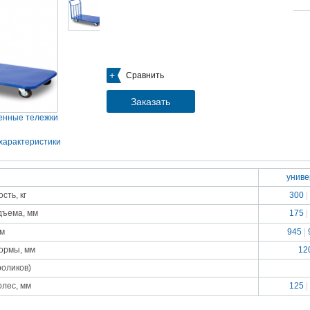
05.09.2018
Новое поступление на склад насосов
Насосы Calpeda в НАЛИЧИИ
https://www.1nasos.ru/vodosnabzhenie-otoplenie/calpeda-mxh-203e
01.2018
Сравнить
ные насосы НБУ без торговой наценки!
тупление насосов НБУ 700-02 на склад в Спб. Купите сегодня по цене производителя!
ос бочковой универсальный НБУ 700-02 предназначен для перекачивания пищевых р
Заказать
ел из бочек и других емкостей и соответствует государственным санитарно-эпидемео
вилам и нормам.
нные тележки
15.01.2018
Распродажа подъемного оборудования BRANO и насосов ИРТЫШ
характеристики
Оборудование в наличии на складе!!! Цены фиксированы!
унив
03.03.2017
Акция на Пневмонагнетатель ТОПОЛЬ 300 ТРАНСМИКС и Растворосмес
сть, кг
300
|
СКАУТ MINI
Цены на
Пневмонагнетатель Тополь 300 ТРАНСМИКС
и
Растворосмеситель СКА
175
|
дъема, мм
снижены!
Товар имеется в наличии на складе.
мм
945
|
8.02.2017
Наклонный подъемник Minor Escalera по цене 2014 года
ормы, мм
12
борудование в наличии на складе.
тоимость 260 000 руб!
роликов)
125
|
олес, мм