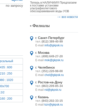
Теперь в НАЛИЧИИ!!! Предлагаем
по запросу
к поставке установки
ультрафиолетового
обеззараживания воды УОВ
все новости
Филиалы
астительных
логическим
г. Санкт-Петербург
тел.
(812) 389-40-99
E-mail
info@gkpsk.ru
г. Москва
тел.
(499) 649-27-20
E-mail
msk@gkpsk.ru
ерсальный
итель
г. Челябинск
435
|
600
тел.
(351) 220-98-00
УТ MINI
210
|
250
E-mail
chel@gkpsk.ru
980
|
1020
г. Ростов-на-Дону
тел.
(863) 209-85-34
00x700
E-mail
rst@gkpsk.ru
2/2
г. Казань
160
|
200
тел.
(843) 202-33-15
E-mail
kzn@gkpsk.ru