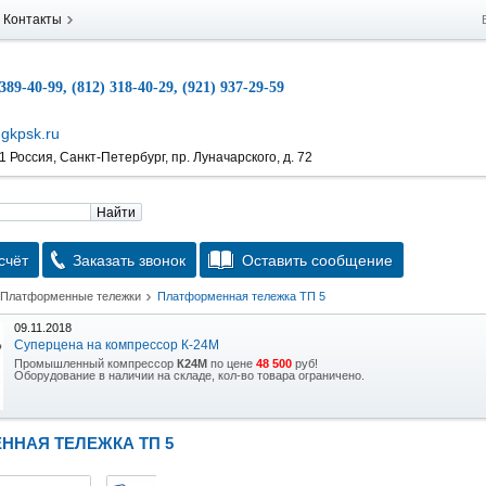
Контакты
 389-40-99, (812) 318-40-29, (921) 937-29-59
gkpsk.ru
 Россия, Санкт-Петербург, пр. Луначарского, д. 72
Найти
счёт
Заказать звонок
Оставить сообщение
Платформенные тележки
Платформенная тележка ТП 5
09.11.2018
Суперцена на компрессор К-24М
Промышленный компрессор
К24М
по цене
48 500
руб!
Оборудование в наличии на складе, кол-во товара ограничено.
15.10.2018
Скидка на гидравлическую тележку
ННАЯ ТЕЛЕЖКА ТП 5
Уникальная возможность приобрести (в наличии на складе) тележку гидравлическую
2,5т по спец цене.