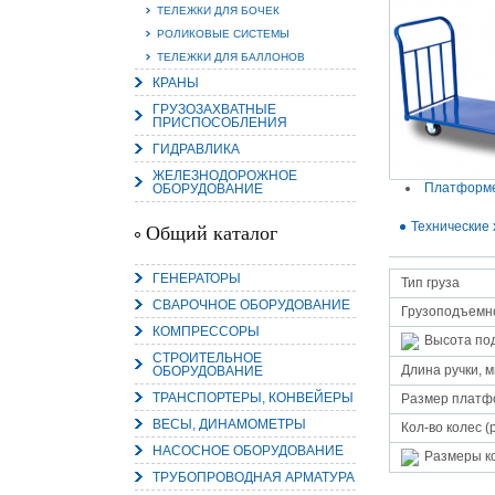
ТЕЛЕЖКИ ДЛЯ БОЧЕК
РОЛИКОВЫЕ СИСТЕМЫ
ТЕЛЕЖКИ ДЛЯ БАЛЛОНОВ
КРАНЫ
15.
ГРУЗОЗАХВАТНЫЕ
ПРИСПОСОБЛЕНИЯ
Руч
Пос
ГИДРАВЛИКА
Нас
мас
ЖЕЛЕЗНОДОРОЖНОЕ
пра
Платформе
ОБОРУДОВАНИЕ
Технические 
Общий каталог
ГЕНЕРАТОРЫ
Тип груза
СВАРОЧНОЕ ОБОРУДОВАНИЕ
Грузоподъемно
КОМПРЕССОРЫ
Высота по
СТРОИТЕЛЬНОЕ
Длина ручки, 
ОБОРУДОВАНИЕ
2
ТРАНСПОРТЕРЫ, КОНВЕЙЕРЫ
Размер платф
О
ВЕСЫ, ДИНАМОМЕТРЫ
С
Кол-во колес (
НАСОСНОЕ ОБОРУДОВАНИЕ
Размеры к
ТРУБОПРОВОДНАЯ АРМАТУРА