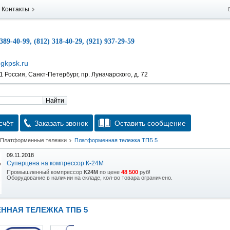
Контакты
 389-40-99, (812) 318-40-29, (921) 937-29-59
gkpsk.ru
 Россия, Санкт-Петербург, пр. Луначарского, д. 72
Найти
счёт
Заказать звонок
Оставить сообщение
Платформенные тележки
Платформенная тележка ТПБ 5
09.11.2018
Суперцена на компрессор К-24М
Промышленный компрессор
К24М
по цене
48 500
руб!
Оборудование в наличии на складе, кол-во товара ограничено.
15.10.2018
Скидка на гидравлическую тележку
ННАЯ ТЕЛЕЖКА ТПБ 5
Уникальная возможность приобрести (в наличии на складе) тележку гидравлическую
2,5т по спец цене.