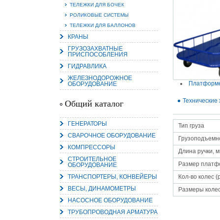
ТЕЛЕЖКИ ДЛЯ БОЧЕК
РОЛИКОВЫЕ СИСТЕМЫ
ТЕЛЕЖКИ ДЛЯ БАЛЛОНОВ
КРАНЫ
15.
ГРУЗОЗАХВАТНЫЕ
ПРИСПОСОБЛЕНИЯ
Руч
Пос
ГИДРАВЛИКА
Нас
мас
ЖЕЛЕЗНОДОРОЖНОЕ
пра
Платформе
ОБОРУДОВАНИЕ
Технические 
Общий каталог
ГЕНЕРАТОРЫ
Тип груза
СВАРОЧНОЕ ОБОРУДОВАНИЕ
Грузоподъемно
КОМПРЕССОРЫ
Длина ручки, 
СТРОИТЕЛЬНОЕ
Размер платф
ОБОРУДОВАНИЕ
2
ТРАНСПОРТЕРЫ, КОНВЕЙЕРЫ
Кол-во колес (
О
ВЕСЫ, ДИНАМОМЕТРЫ
С
Размеры колес
НАСОСНОЕ ОБОРУДОВАНИЕ
ТРУБОПРОВОДНАЯ АРМАТУРА