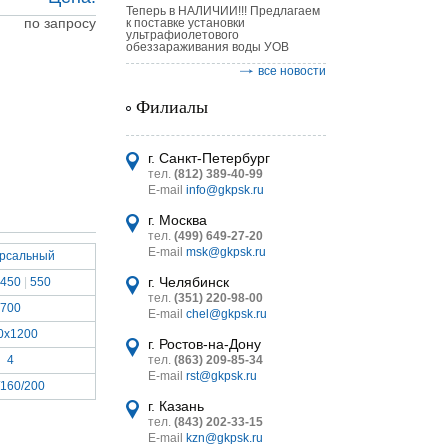
Теперь в НАЛИЧИИ!!! Предлагаем
по запросу
к поставке установки
ультрафиолетового
обеззараживания воды УОВ
все новости
Филиалы
астительных
логическим
г. Санкт-Петербург
тел.
(812) 389-40-99
E-mail
info@gkpsk.ru
г. Москва
тел.
(499) 649-27-20
E-mail
msk@gkpsk.ru
ерсальный
итель
г. Челябинск
450
|
550
тел.
(351) 220-98-00
УТ MINI
700
E-mail
chel@gkpsk.ru
0х1200
г. Ростов-на-Дону
4
тел.
(863) 209-85-34
E-mail
rst@gkpsk.ru
/160/200
г. Казань
тел.
(843) 202-33-15
E-mail
kzn@gkpsk.ru