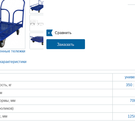
05.09.2018
Новое поступление на склад насосов
Насосы Calpeda в НАЛИЧИИ
https://www.1nasos.ru/vodosnabzhenie-otoplenie/calpeda-mxh-203e
01.2018
Сравнить
ные насосы НБУ без торговой наценки!
тупление насосов НБУ 700-02 на склад в Спб. Купите сегодня по цене производителя!
ос бочковой универсальный НБУ 700-02 предназначен для перекачивания пищевых р
Заказать
ел из бочек и других емкостей и соответствует государственным санитарно-эпидемео
вилам и нормам.
нные тележки
15.01.2018
Распродажа подъемного оборудования BRANO и насосов ИРТЫШ
характеристики
Оборудование в наличии на складе!!! Цены фиксированы!
унив
03.03.2017
Акция на Пневмонагнетатель ТОПОЛЬ 300 ТРАНСМИКС и Растворосмес
сть, кг
350
|
СКАУТ MINI
Цены на
Пневмонагнетатель Тополь 300 ТРАНСМИКС
и
Растворосмеситель СКА
мм
снижены!
Товар имеется в наличии на складе.
ормы, мм
70
8.02.2017
Наклонный подъемник Minor Escalera по цене 2014 года
роликов)
борудование в наличии на складе.
тоимость 260 000 руб!
, мм
125