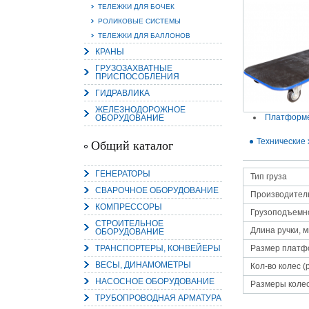
ТЕЛЕЖКИ ДЛЯ БОЧЕК
РОЛИКОВЫЕ СИСТЕМЫ
ТЕЛЕЖКИ ДЛЯ БАЛЛОНОВ
КРАНЫ
15.
ГРУЗОЗАХВАТНЫЕ
ПРИСПОСОБЛЕНИЯ
Руч
Пос
ГИДРАВЛИКА
Нас
мас
ЖЕЛЕЗНОДОРОЖНОЕ
пра
Платформе
ОБОРУДОВАНИЕ
Технические 
Общий каталог
ГЕНЕРАТОРЫ
Тип груза
СВАРОЧНОЕ ОБОРУДОВАНИЕ
Производител
КОМПРЕССОРЫ
Грузоподъемно
СТРОИТЕЛЬНОЕ
Длина ручки, 
ОБОРУДОВАНИЕ
2
ТРАНСПОРТЕРЫ, КОНВЕЙЕРЫ
Размер платф
О
ВЕСЫ, ДИНАМОМЕТРЫ
С
Кол-во колес (
НАСОСНОЕ ОБОРУДОВАНИЕ
Размеры колес
ТРУБОПРОВОДНАЯ АРМАТУРА