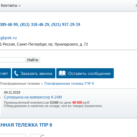
Контакты
 389-40-99, (812) 318-40-29, (921) 937-29-59
gkpsk.ru
 Россия, Санкт-Петербург, пр. Луначарского, д. 72
Найти
счёт
Заказать звонок
Оставить сообщение
Платформенные тележки
Платформенная тележка ТПР 8
09.11.2018
Суперцена на компрессор К-24М
Промышленный компрессор
К24М
по цене
48 500
руб!
Оборудование в наличии на складе, кол-во товара ограничено.
15.10.2018
Скидка на гидравлическую тележку
ННАЯ ТЕЛЕЖКА ТПР 8
Уникальная возможность приобрести (в наличии на складе) тележку гидравлическую
2,5т по спец цене.