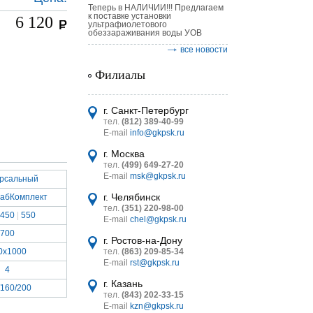
Теперь в НАЛИЧИИ!!! Предлагаем
к поставке установки
6 120
ультрафиолетового
обеззараживания воды УОВ
все новости
Филиалы
астительных
логическим
г. Санкт-Петербург
тел.
(812) 389-40-99
E-mail
info@gkpsk.ru
г. Москва
тел.
(499) 649-27-20
E-mail
msk@gkpsk.ru
ерсальный
итель
г. Челябинск
абКомплект
тел.
(351) 220-98-00
УТ MINI
450
|
550
E-mail
chel@gkpsk.ru
700
г. Ростов-на-Дону
0х1000
тел.
(863) 209-85-34
E-mail
rst@gkpsk.ru
4
г. Казань
/160/200
тел.
(843) 202-33-15
E-mail
kzn@gkpsk.ru