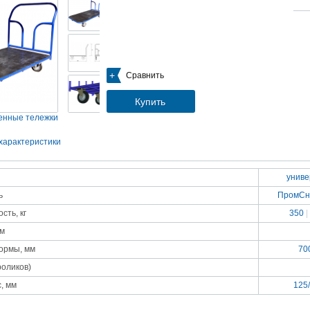
05.09.2018
Новое поступление на склад насосов
Насосы Calpeda в НАЛИЧИИ
https://www.1nasos.ru/vodosnabzhenie-otoplenie/calpeda-mxh-203e
01.2018
Сравнить
ные насосы НБУ без торговой наценки!
тупление насосов НБУ 700-02 на склад в Спб. Купите сегодня по цене производителя!
ос бочковой универсальный НБУ 700-02 предназначен для перекачивания пищевых р
Купить
ел из бочек и других емкостей и соответствует государственным санитарно-эпидемео
вилам и нормам.
нные тележки
15.01.2018
Распродажа подъемного оборудования BRANO и насосов ИРТЫШ
характеристики
Оборудование в наличии на складе!!! Цены фиксированы!
унив
03.03.2017
Акция на Пневмонагнетатель ТОПОЛЬ 300 ТРАНСМИКС и Растворосмес
ь
ПромСн
СКАУТ MINI
Цены на
Пневмонагнетатель Тополь 300 ТРАНСМИКС
и
Растворосмеситель СКА
сть, кг
350
|
снижены!
Товар имеется в наличии на складе.
мм
8.02.2017
Наклонный подъемник Minor Escalera по цене 2014 года
ормы, мм
70
борудование в наличии на складе.
тоимость 260 000 руб!
роликов)
, мм
125