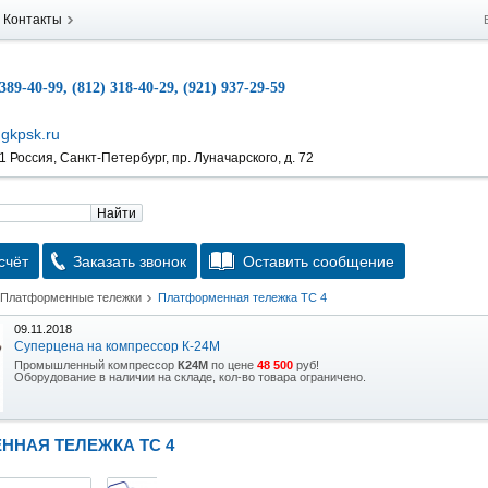
Контакты
 389-40-99, (812) 318-40-29, (921) 937-29-59
gkpsk.ru
 Россия, Санкт-Петербург, пр. Луначарского, д. 72
Найти
счёт
Заказать звонок
Оставить сообщение
Платформенные тележки
Платформенная тележка ТС 4
09.11.2018
Суперцена на компрессор К-24М
Промышленный компрессор
К24М
по цене
48 500
руб!
Оборудование в наличии на складе, кол-во товара ограничено.
15.10.2018
Скидка на гидравлическую тележку
ННАЯ ТЕЛЕЖКА ТС 4
Уникальная возможность приобрести (в наличии на складе) тележку гидравлическую
2,5т по спец цене.