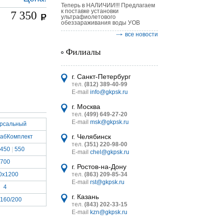
Теперь в НАЛИЧИИ!!! Предлагаем
к поставке установки
7 350
ультрафиолетового
обеззараживания воды УОВ
все новости
Филиалы
астительных
логическим
г. Санкт-Петербург
тел.
(812) 389-40-99
E-mail
info@gkpsk.ru
г. Москва
тел.
(499) 649-27-20
E-mail
msk@gkpsk.ru
ерсальный
итель
г. Челябинск
абКомплект
тел.
(351) 220-98-00
УТ MINI
450
|
550
E-mail
chel@gkpsk.ru
700
г. Ростов-на-Дону
0х1200
тел.
(863) 209-85-34
E-mail
rst@gkpsk.ru
4
г. Казань
/160/200
тел.
(843) 202-33-15
E-mail
kzn@gkpsk.ru