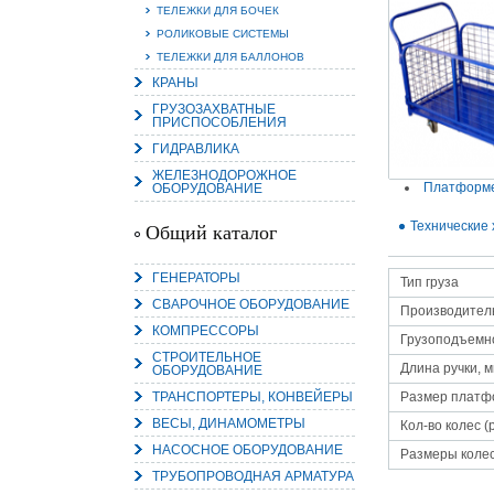
ТЕЛЕЖКИ ДЛЯ БОЧЕК
РОЛИКОВЫЕ СИСТЕМЫ
ТЕЛЕЖКИ ДЛЯ БАЛЛОНОВ
КРАНЫ
15.
ГРУЗОЗАХВАТНЫЕ
ПРИСПОСОБЛЕНИЯ
Руч
Пос
ГИДРАВЛИКА
Нас
мас
ЖЕЛЕЗНОДОРОЖНОЕ
пра
Платформе
ОБОРУДОВАНИЕ
Технические 
Общий каталог
ГЕНЕРАТОРЫ
Тип груза
СВАРОЧНОЕ ОБОРУДОВАНИЕ
Производител
КОМПРЕССОРЫ
Грузоподъемно
СТРОИТЕЛЬНОЕ
Длина ручки, 
ОБОРУДОВАНИЕ
2
ТРАНСПОРТЕРЫ, КОНВЕЙЕРЫ
Размер платф
О
ВЕСЫ, ДИНАМОМЕТРЫ
С
Кол-во колес (
НАСОСНОЕ ОБОРУДОВАНИЕ
Размеры колес
ТРУБОПРОВОДНАЯ АРМАТУРА