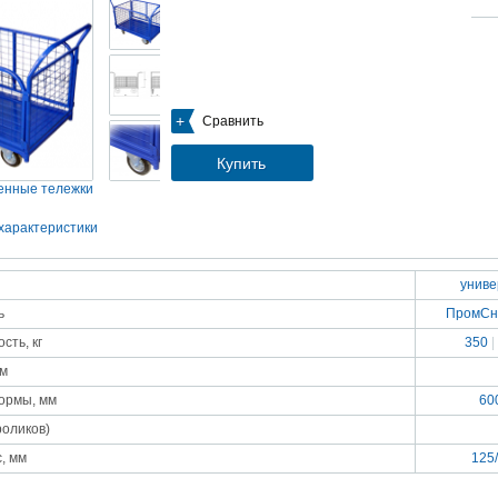
05.09.2018
Новое поступление на склад насосов
Насосы Calpeda в НАЛИЧИИ
https://www.1nasos.ru/vodosnabzhenie-otoplenie/calpeda-mxh-203e
01.2018
Сравнить
ные насосы НБУ без торговой наценки!
тупление насосов НБУ 700-02 на склад в Спб. Купите сегодня по цене производителя!
ос бочковой универсальный НБУ 700-02 предназначен для перекачивания пищевых р
Купить
ел из бочек и других емкостей и соответствует государственным санитарно-эпидемео
вилам и нормам.
нные тележки
15.01.2018
Распродажа подъемного оборудования BRANO и насосов ИРТЫШ
характеристики
Оборудование в наличии на складе!!! Цены фиксированы!
унив
03.03.2017
Акция на Пневмонагнетатель ТОПОЛЬ 300 ТРАНСМИКС и Растворосмес
ь
ПромСн
СКАУТ MINI
Цены на
Пневмонагнетатель Тополь 300 ТРАНСМИКС
и
Растворосмеситель СКА
сть, кг
350
|
снижены!
Товар имеется в наличии на складе.
мм
8.02.2017
Наклонный подъемник Minor Escalera по цене 2014 года
ормы, мм
60
борудование в наличии на складе.
тоимость 260 000 руб!
роликов)
, мм
125