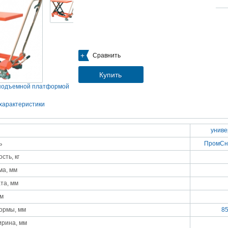
05.09.2018
Новое поступление на склад насосов
Насосы Calpeda в НАЛИЧИИ
https://www.1nasos.ru/vodosnabzhenie-otoplenie/calpeda-mxh-203e
01.2018
Сравнить
ные насосы НБУ без торговой наценки!
тупление насосов НБУ 700-02 на склад в Спб. Купите сегодня по цене производителя!
ос бочковой универсальный НБУ 700-02 предназначен для перекачивания пищевых р
Купить
ел из бочек и других емкостей и соответствует государственным санитарно-эпидемео
вилам и нормам.
 подъемной платформой
15.01.2018
Распродажа подъемного оборудования BRANO и насосов ИРТЫШ
характеристики
Оборудование в наличии на складе!!! Цены фиксированы!
унив
03.03.2017
Акция на Пневмонагнетатель ТОПОЛЬ 300 ТРАНСМИКС и Растворосмес
ь
ПромСн
СКАУТ MINI
Цены на
Пневмонагнетатель Тополь 300 ТРАНСМИКС
и
Растворосмеситель СКА
сть, кг
снижены!
Товар имеется в наличии на складе.
ма, мм
8.02.2017
Наклонный подъемник Minor Escalera по цене 2014 года
та, мм
борудование в наличии на складе.
тоимость 260 000 руб!
мм
ормы, мм
8
ирина, мм