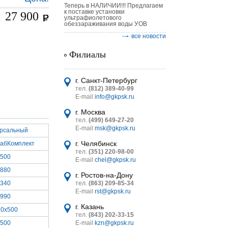
Теперь в НАЛИЧИИ!!! Предлагаем
к поставке установки
27 900
ультрафиолетового
обеззараживания воды УОВ
все новости
Филиалы
астительных
логическим
г. Санкт-Петербург
тел.
(812) 389-40-99
E-mail
info@gkpsk.ru
г. Москва
тел.
(499) 649-27-20
E-mail
msk@gkpsk.ru
ерсальный
итель
г. Челябинск
абКомплект
тел.
(351) 220-98-00
УТ MINI
500
E-mail
chel@gkpsk.ru
880
г. Ростов-на-Дону
340
тел.
(863) 209-85-34
E-mail
rst@gkpsk.ru
990
г. Казань
50x500
тел.
(843) 202-33-15
500
E-mail
kzn@gkpsk.ru