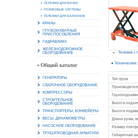
ТЕЛЕЖКИ ДЛЯ БОЧЕК
РОЛИКОВЫЕ СИСТЕМЫ
ТЕЛЕЖКИ ДЛЯ БАЛЛОНОВ
КРАНЫ
15.
ГРУЗОЗАХВАТНЫЕ
ПРИСПОСОБЛЕНИЯ
Руч
Пос
ГИДРАВЛИКА
Нас
мас
ЖЕЛЕЗНОДОРОЖНОЕ
пра
Тележки с
ОБОРУДОВАНИЕ
Технические 
Общий каталог
ГЕНЕРАТОРЫ
Тип груза
СВАРОЧНОЕ ОБОРУДОВАНИЕ
Производител
КОМПРЕССОРЫ
Грузоподъемно
СТРОИТЕЛЬНОЕ
Высота подъе
ОБОРУДОВАНИЕ
2
ТРАНСПОРТЕРЫ, КОНВЕЙЕРЫ
Высота подхва
О
ВЕСЫ, ДИНАМОМЕТРЫ
С
Длина ручки, 
НАСОСНОЕ ОБОРУДОВАНИЕ
Размер платф
ТРУБОПРОВОДНАЯ АРМАТУРА
Габаритная ш