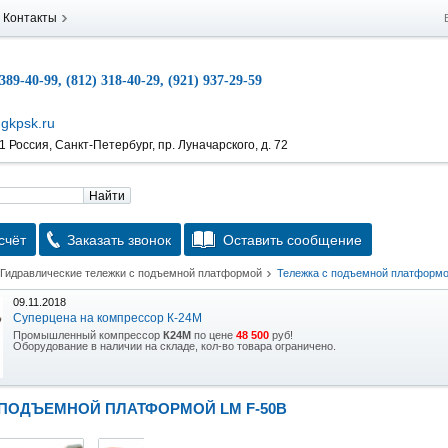
Контакты
 389-40-99, (812) 318-40-29, (921) 937-29-59
gkpsk.ru
 Россия, Санкт-Петербург, пр. Луначарского, д. 72
Найти
счёт
Заказать звонок
Оставить сообщение
Гидравлические тележки с подъемной платформой
Тележка с подъемной платформо
09.11.2018
Суперцена на компрессор К-24М
Промышленный компрессор
К24М
по цене
48 500
руб!
Оборудование в наличии на складе, кол-во товара ограничено.
15.10.2018
Скидка на гидравлическую тележку
 ПОДЪЕМНОЙ ПЛАТФОРМОЙ LM F-50B
Уникальная возможность приобрести (в наличии на складе) тележку гидравлическую
2,5т по спец цене.